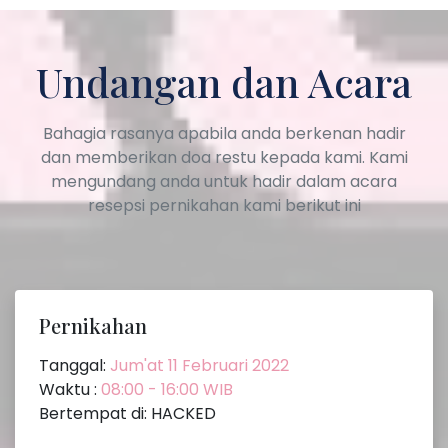
Undangan dan Acara
Bahagia rasanya apabila anda berkenan hadir
dan memberikan doa restu kepada kami. Kami
mengundang anda untuk hadir dalam acara
resepsi pernikahan kami berikut ini
Pernikahan
Tanggal:
Jum'at 11 Februari 2022
Waktu :
08:00 - 16:00 WIB
Bertempat di: HACKED